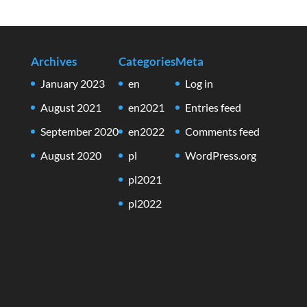
Archives
Categories
Meta
January 2023
en
Log in
August 2021
en2021
Entries feed
September 2020
en2022
Comments feed
August 2020
pl
WordPress.org
pl2021
pl2022