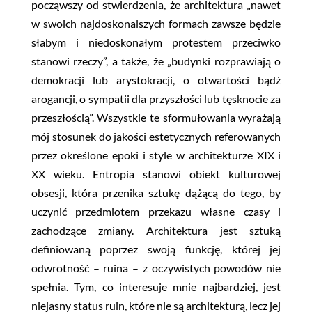
począwszy od stwierdzenia, że architektura „nawet
w swoich najdoskonalszych formach zawsze będzie
słabym i niedoskonałym protestem przeciwko
stanowi rzeczy”, a także, że „budynki rozprawiają o
demokracji lub arystokracji, o otwartości bądź
arogancji, o sympatii dla przyszłości lub tęsknocie za
przeszłością”. Wszystkie te sformułowania wyrażają
mój stosunek do jakości estetycznych referowanych
przez określone epoki i style w architekturze XIX i
XX wieku. Entropia stanowi obiekt kulturowej
obsesji, która przenika sztukę dążącą do tego, by
uczynić przedmiotem przekazu własne czasy i
zachodzące zmiany. Architektura jest sztuką
definiowaną poprzez swoją funkcję, której jej
odwrotność – ruina – z oczywistych powodów nie
spełnia. Tym, co interesuje mnie najbardziej, jest
niejasny status ruin, które nie są architekturą, lecz jej